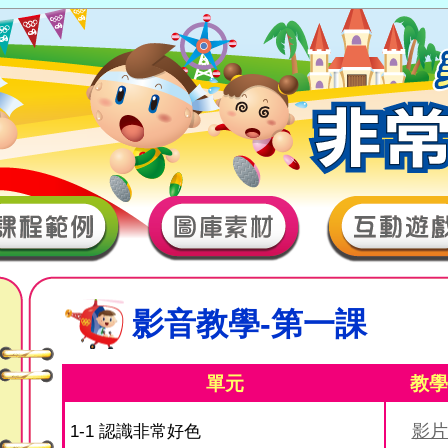
影音教學-第一課
單元
教學
影片
1-1 認識非常好色