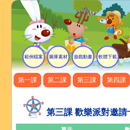
範例檔案
圖庫素材
遊戲動畫
軟體下載
第一課
第二課
第三課
第四課
第三課 歡樂派對邀請
單元