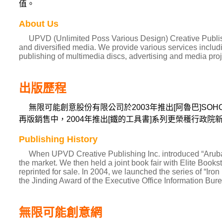
值。
About Us
UPVD (Unlimited Poss Various Design) Creative Publishi
and diversified media. We provide various services includi
publishing of multimedia discs, advertising and media pro
出版歷程
無限可能創意股份有限公司於2003年推出[阿魯巴]S
再版銷售中，2004年推出[鐵的工具書]系列更榮穫行政院
Publishing History
When UPVD Creative Publishing Inc. introduced “Aruba,
the market. We then held a joint book fair with Elite Boo
reprinted for sale. In 2004, we launched the series of “
the Jinding Award of the Executive Office Information Bur
無限可能創意網