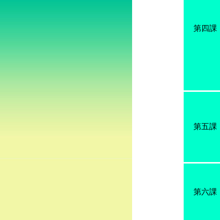
第四課
第五課
第六課