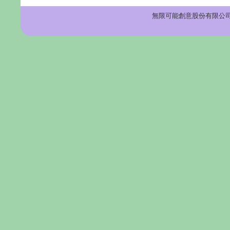
無限可能創意股份有限公司 Copy