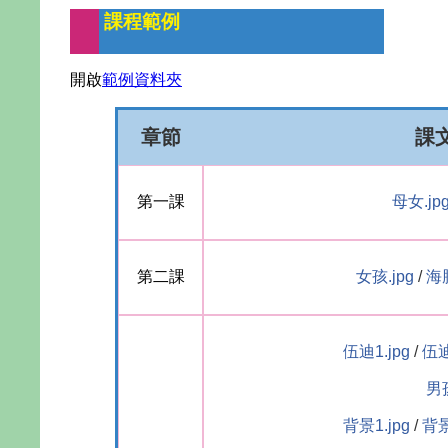
課程範例
開啟
範例資料夾
章節
課
第一課
母女.jp
第二課
女孩.jpg
/
海豚
伍迪1.jpg
/
伍迪
男孩
背景1.jpg
/
背景