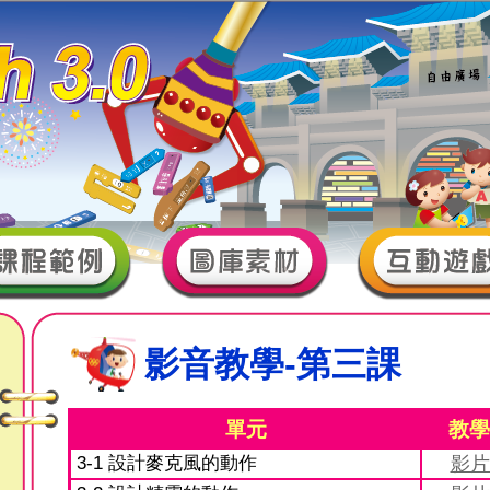
影音教學-第三課
單元
教學
3-1 設計麥克風的動作
影片