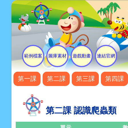
範例檔案
圖庫素材
遊戲動畫
連結官網
第一課
第二課
第三課
第四課
第二課 認識爬蟲類
單元