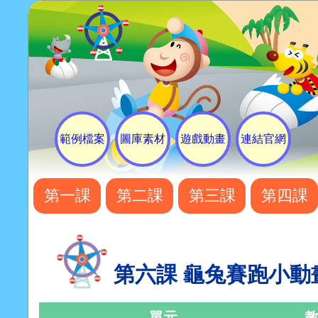
範例檔案
圖庫素材
遊戲動畫
連結官網
第一課
第二課
第三課
第四課
第六課 龜兔賽跑小動
單元