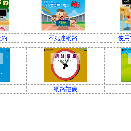
公約
不沉迷網路
使用
網路禮儀