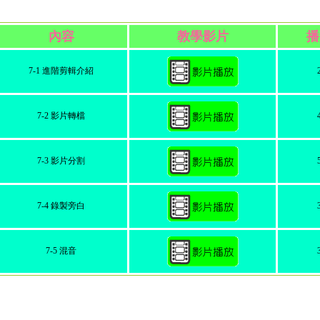
內容
教學影片
播
7-1 進階剪輯介紹
7-2 影片轉檔
7-3 影片分割
7-4 錄製旁白
7-5 混音