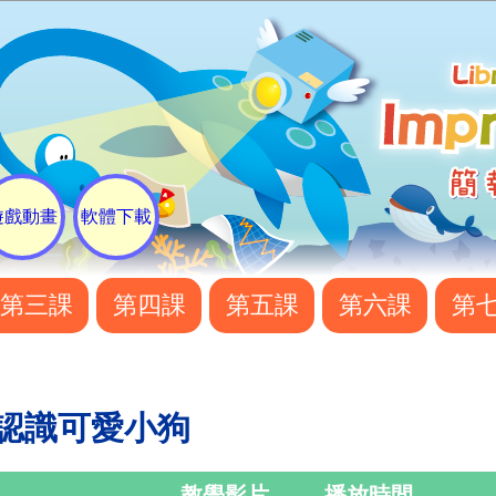
遊戲動畫
軟體下載
第三課
第四課
第五課
第六課
第
 認識可愛小狗
教學影片
播放時間