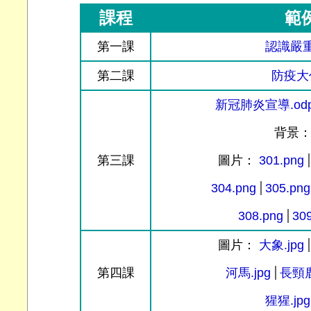
課程
範
第一課
認識嚴重
第二課
防疫大作
新冠肺炎宣導.od
背景
第三課
圖片：
301.png
304.png
305.png
308.png
30
圖片：
大象.jpg
第四課
河馬.jpg
長頸鹿
猩猩.jpg