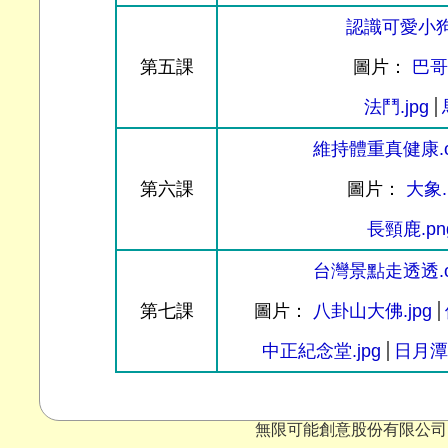
認識可愛小狗.
第五課
圖片：
巴哥.
法鬥.jpg
維持體重真健康.o
第六課
圖片：
大象.
長頸鹿.pn
台灣景點走透透.o
第七課
圖片：
八卦山大佛.jpg
中正紀念堂.jpg
日月潭纜
無限可能創意股份有限公司 Copyr