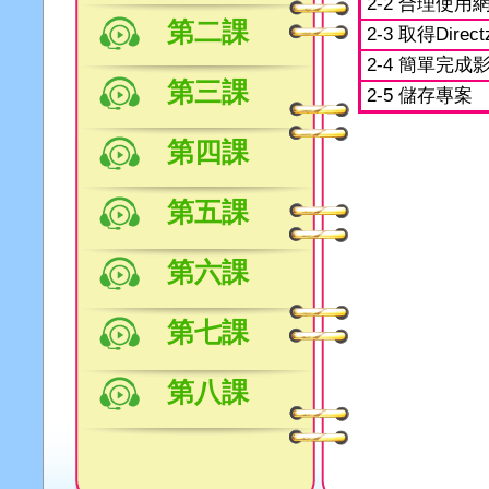
2-2 合理使用
第二課
2-3 取得Dire
2-4 簡單完成
第三課
2-5 儲存專案
第四課
第五課
第六課
第七課
第八課