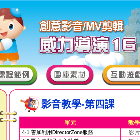
影音教學-第四課
單元
教學
4-1 善加利用DirectorZone服務
影片