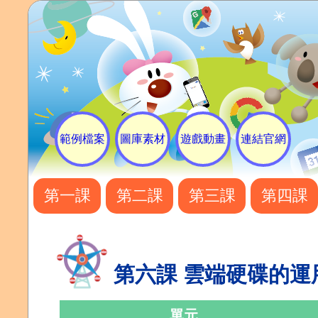
範例檔案
圖庫素材
遊戲動畫
連結官網
第一課
第二課
第三課
第四課
第六課 雲端硬碟的運
單元