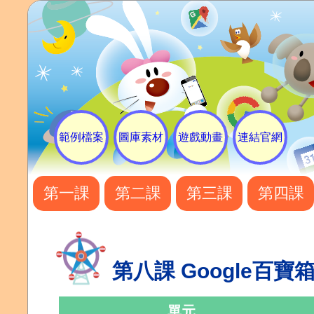
範例檔案
圖庫素材
遊戲動畫
連結官網
第一課
第二課
第三課
第四課
第八課 Google百寶
單元