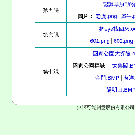
認識草原動物.
第五課
圖片：
老虎.png
犀牛.p
把eye找回來.o
第六課
601.png
602.png
國家公園大探險.o
國家公園標誌：
太魯閣.B
第七課
金門.BMP
海洋
陽明山.BM
無限可能創意股份有限公司 Copyr