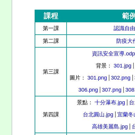
課程
範
第一課
認識自由
第二課
防疫大作
資訊安全宣導.odp
背景：
301.jpg
第三課
圖片：
301.png
302.png
306.png
307.png
308
景點：
十分瀑布.jpg
台
第四課
台北圓山.jpg
宜蘭冬山
高雄美麗島.jpg